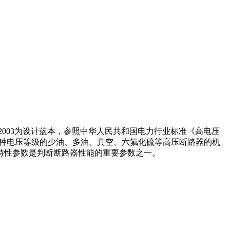
2003为设计蓝本，参照中华人民共和国电力行业标准《高电压
量出各种电压等级的少油、多油、真空、六氟化硫等高压断路器的机
特性参数是判断断路器性能的重要参数之一。