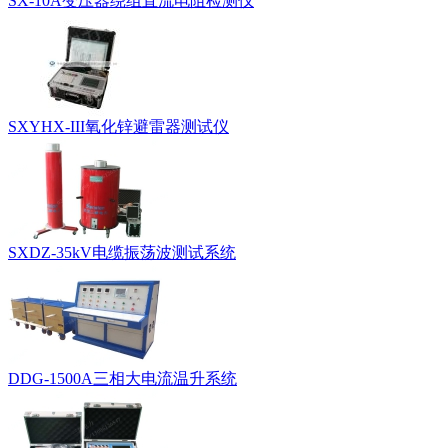
SX-10A变压器绕组直流电阻检测仪
SXYHX-III氧化锌避雷器测试仪
SXDZ-35kV电缆振荡波测试系统
DDG-1500A三相大电流温升系统