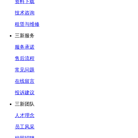
资料下载
技术咨询
租赁与维修
三新服务
服务承诺
售后流程
常见问题
在线留言
投诉建议
三新团队
人才理念
员工风采