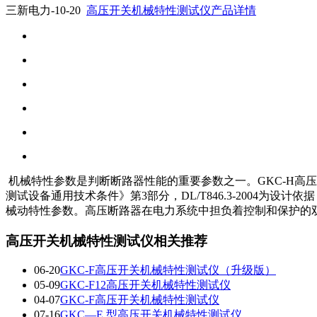
三新电力-10-20
高压开关机械特性测试仪产品详情
机械特性参数是判断断路器性能的重要参数之一。GKC-H高压
测试设备通用技术条件》第3部分，DL/T846.3-2004
械动特性参数。高压断路器在电力系统中担负着控制和保护的
高压开关机械特性测试仪相关推荐
06-20
GKC-F高压开关机械特性测试仪（升级版）
05-09
GKC-F12高压开关机械特性测试仪
04-07
GKC-F高压开关机械特性测试仪
07-16
GKC—E 型高压开关机械特性测试仪