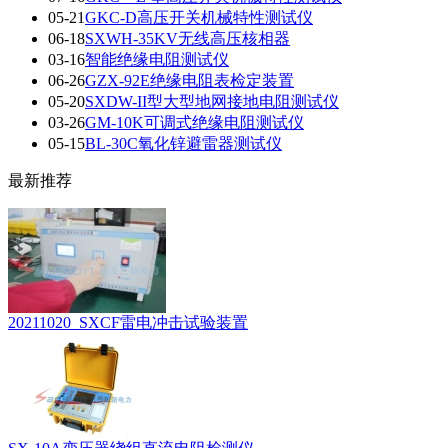
05-21
GKC-D高压开关机械特性测试仪
06-18
SXWH-35KV无线高压核相器
03-16
智能绝缘电阻测试仪
06-26
GZX-92E绝缘电阻表检定装置
05-20
SXDW-II型大型地网接地电阻测试仪
03-26
GM-10K可调式绝缘电阻测试仪
05-15
BL-30C氧化锌避雷器测试仪
最新推荐
20211020_SXCF雷电冲击试验装置