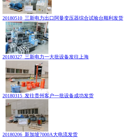
20180510_三新电力出口阿曼变压器综合试验台顺利发货
20180327_三新电力一大批设备发往上海
20180315_发往贵州客户一批设备成功发货
20180206_新加坡7000A大电流发货