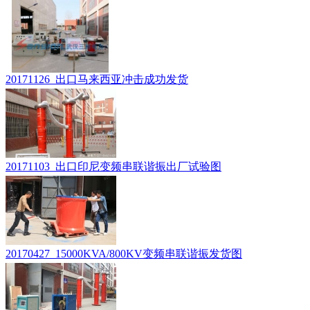
20171126_出口马来西亚冲击成功发货
20171103_出口印尼变频串联谐振出厂试验图
20170427_15000KVA/800KV变频串联谐振发货图