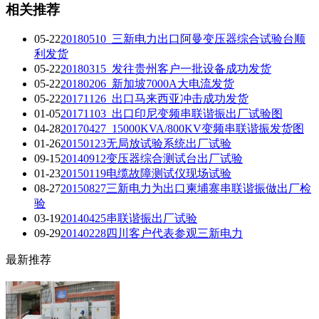
相关推荐
05-22
20180510_三新电力出口阿曼变压器综合试验台顺
利发货
05-22
20180315_发往贵州客户一批设备成功发货
05-22
20180206_新加坡7000A大电流发货
05-22
20171126_出口马来西亚冲击成功发货
01-05
20171103_出口印尼变频串联谐振出厂试验图
04-28
20170427_15000KVA/800KV变频串联谐振发货图
01-26
20150123无局放试验系统出厂试验
09-15
20140912变压器综合测试台出厂试验
01-23
20150119电缆故障测试仪现场试验
08-27
20150827三新电力为出口柬埔寨串联谐振做出厂检
验
03-19
20140425串联谐振出厂试验
09-29
20140228四川客户代表参观三新电力
最新推荐