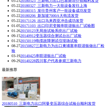
05-23
20180523_三新电力出口巴基斯坦介损顺利发货
05-22
20180327_三新电力一大批设备发往上海
05-22
20180315_发往贵州客户一批设备成功发货
05-22
20180206_新加坡7000A大电流发货
05-22
20171126_出口马来西亚冲击成功发货
01-05
20171103_出口印尼变频串联谐振出厂试验图
01-26
20150123无局放试验系统出厂试验
09-15
20140912变压器综合测试台出厂试验
01-23
20150119电缆故障测试仪现场试验
08-27
20150827三新电力为出口柬埔寨串联谐振做出厂检
验
03-19
20140425串联谐振出厂试验
09-29
20140228四川客户代表参观三新电力
最新推荐
20180510_三新电力出口阿曼变压器综合试验台顺利发货