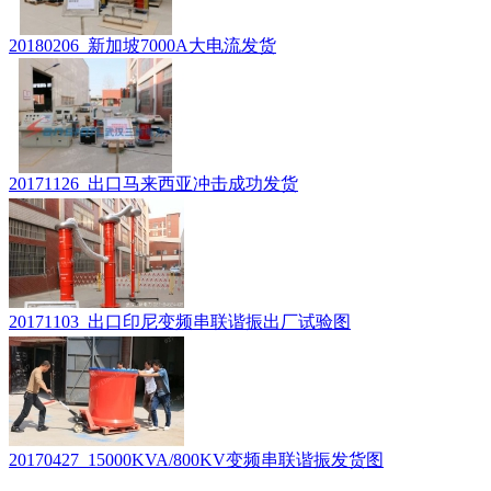
20180206_新加坡7000A大电流发货
20171126_出口马来西亚冲击成功发货
20171103_出口印尼变频串联谐振出厂试验图
20170427_15000KVA/800KV变频串联谐振发货图