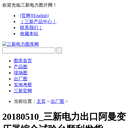
欢迎光临三新电力图片网！
[官网]
[English]
｜三新产品中心｜
联系我们｜
收藏本站
图库首页
产品图
现场图
出厂图
实地考察
三新官网
当前位置：
主页
>
出厂图
>
20180510_三新电力出口阿曼变